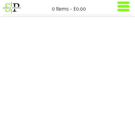
0 Items -
£
0.00